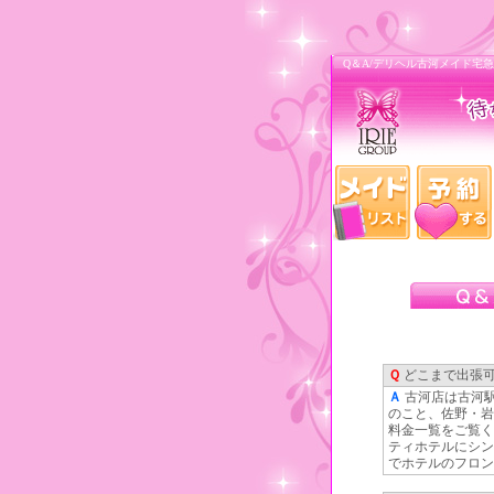
Q＆A/デリヘル古河メイド宅
Ｑ
どこまで出張
Ａ
古河店は古河
のこと、佐野・岩
料金一覧をご覧く
ティホテルにシン
でホテルのフロン