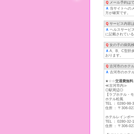
Ｑ
メール予約は
Ａ
当サイトへのメ
方が確実です。
Ｑ
サービス内容
Ａ
ヘルスサービ
に記載されている
Ｑ
女の子の病気
Ａ
A、B、C型肝
おります。
Ｑ
古河市のホテ
Ａ
古河市のホテ
★☆☆
交通費無料
≪古河市内≫
◎駅周辺◎
【ラブホテル・モ
ホテル松風
TEL ： 0280-98-
住所 ： 〒306
ホテルレインボー
TEL ： 0280-32-
住所 ： 〒306