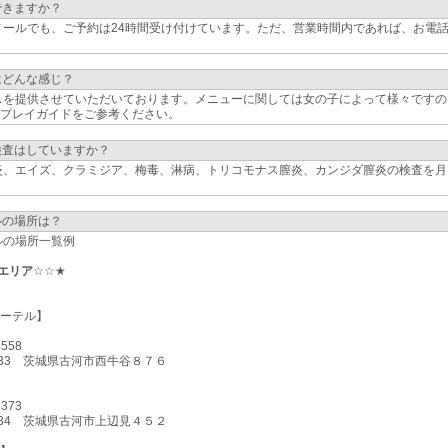
できますか？
ールでも、ご予約は24時間受け付けています。ただ、営業時間内であれば、お電
はどんな感じ？
スを提供させていただいております。メニューに関しては女の子によって様々ですの
プレイガイドをご参考ください。
検査はしていますか？
炎、エイズ、クラミジア、梅毒、淋病、トリコモナス膣炎、カンジダ膣炎の検査を月
ルの場所は？
ルの場所一覧例
エリア
☆☆★
ーテル】
3558
-0233 茨城県古河市西牛谷８７６
1373
-0234 茨城県古河市上辺見４５２