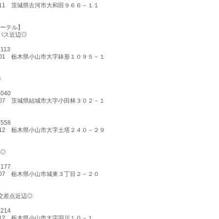
-0111 茨城県古河市大和田９６６－１１
ーテル】
パス近辺◎
3113
-0801 栃木県小山市大字鉢形１０９５－１
◎
3040
-0007 茨城県結城市大字小田林３０２－１
8558
-0812 栃木県小山市大字土塔２４０－２９
◎
5177
-0807 栃木県小山市城東３丁目２－２０
交差点近辺◎
2214
-0012 栃木県小山市大字羽川１０－１